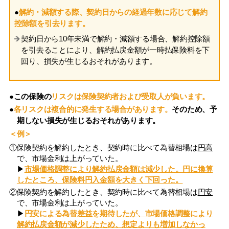
●
解約・減額する際、契約日からの経過年数に応じて解約
控除額を引去ります。
契約日から10年未満で解約・減額する場合、解約控除額
を引去ることにより、解約払戻金額が一時払保険料を下
回り、損失が生じるおそれがあります。
●この保険の
リスクは保険契約者および受取人が負います。
●
各リスクは複合的に発生する場合があります。
そのため、予
期しない損失が生じるおそれがあります。
＜例＞
①保険契約を解約したとき、契約時に比べて為替相場は
円高
で、市場金利は上がっていた。
▶︎
市場価格調整により解約払戻金額は減少した。円に換算
したところ、保険料円入金額を大きく下回った。
②保険契約を解約したとき、契約時に比べて為替相場は
円安
で、市場金利は上がっていた。
▶︎
円安による為替差益を期待したが、市場価格調整により
解約払戻金額が減少したため、想定よりも増加しなかっ