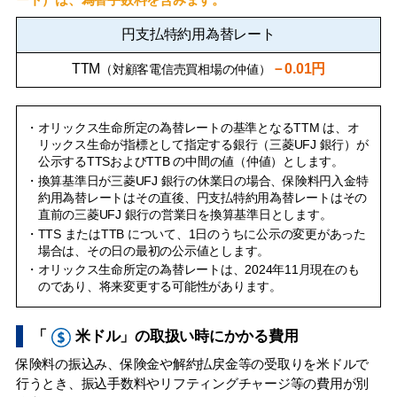
円支払特約用為替レート
TTM
－0.01円
（対顧客電信売買相場の仲値）
・オリックス生命所定の為替レートの基準となるTTM は、オ
リックス生命が指標として指定する銀行（三菱UFJ 銀行）が
公示するTTSおよびTTB の中間の値（仲値）とします。
・換算基準日が三菱UFJ 銀行の休業日の場合、保険料円入金特
約用為替レートはその直後、円支払特約用為替レートはその
直前の三菱UFJ 銀行の営業日を換算基準日とします。
・TTS またはTTB について、1日のうちに公示の変更があった
場合は、その日の最初の公示値とします。
・オリックス生命所定の為替レートは、2024年11月現在のも
のであり、将来変更する可能性があります。
「
米ドル」の取扱い時にかかる費用
保険料の振込み、保険金や解約払戻金等の受取りを米ドルで
行うとき、振込手数料やリフティングチャージ等の費用が別