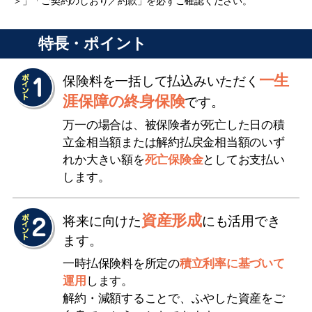
＞」「ご契約のしおり／約款」を必ずご確認ください。
特長・ポイント
一生
保険料を一括して払込みいただく
涯保障の終身保険
です。
万一の場合は、被保険者が死亡した日の積
立金相当額または解約払戻金相当額のいず
れか大きい額を
死亡保険金
としてお支払い
します。
資産形成
将来に向けた
にも活用でき
ます。
一時払保険料を所定の
積立利率に基づいて
運用
します。
解約・減額することで、ふやした資産をご