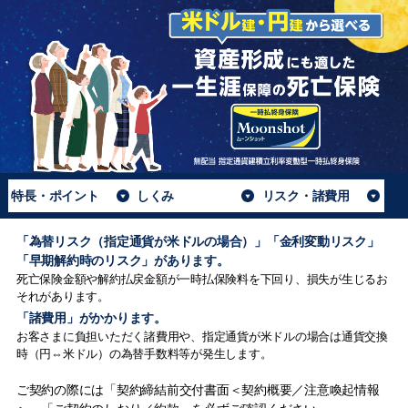
特長・ポイント
しくみ
リスク・諸費用
「為替リスク（指定通貨が米ドルの場合）」「金利変動リスク」
「早期解約時のリスク」があります。
死亡保険金額や解約払戻金額が一時払保険料を下回り、損失が生じるお
それがあります。
「諸費用」がかかります。
お客さまに負担いただく諸費用や、指定通貨が米ドルの場合は通貨交換
時（円⇔米ドル）の為替手数料等が発生します。
ご契約の際には「契約締結前交付書面＜契約概要／注意喚起情報