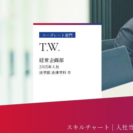
コーポレート部門
T.W.
経営企画部
2015年入社
法学部 法律学科 卒
スキルチャート | 入社