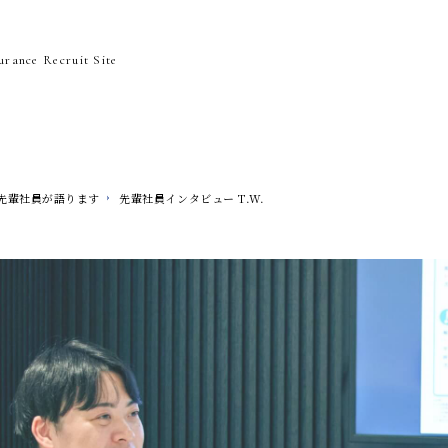
rance Recruit Site
先輩社員が語ります
先輩社員インタビュー T.W.