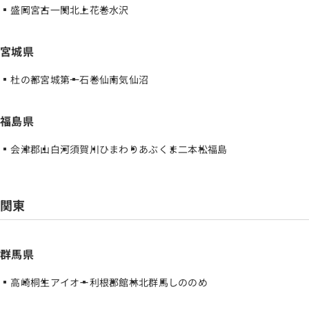
盛岡
宮古
一関
北上
花巻
水沢
宮城県
杜の都
宮城第一
石巻
仙南
気仙沼
福島県
会津
郡山
白河
須賀川
ひまわり
あぶくま
二本松
福島
関東
群馬県
高崎
桐生
アイオー
利根郡
館林
北群馬
しののめ