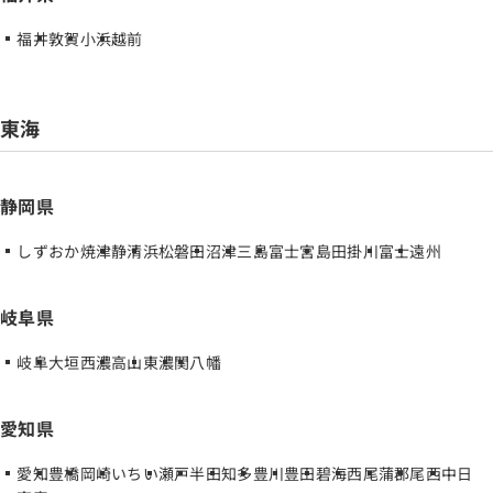
福井
敦賀
小浜
越前
東海
静岡県
しずおか焼津
静清
浜松磐田
沼津
三島
富士宮
島田掛川
富士
遠州
岐阜県
岐阜
大垣西濃
高山
東濃
関
八幡
愛知県
愛知
豊橋
岡崎
いちい
瀬戸
半田
知多
豊川
豊田
碧海
西尾
蒲郡
尾西
中日