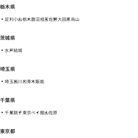
栃木県
足利小山
栃木
鹿沼相互
佐野
大田原
烏山
茨城県
水戸
結城
埼玉県
埼玉縣
川口
青木
飯能
千葉県
千葉
銚子
東京ベイ
館山
佐原
東京都