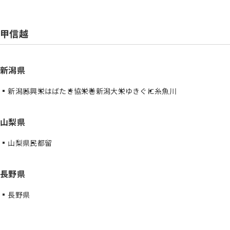
甲信越
新潟県
新潟縣
興栄
はばたき
協栄
巻
新潟大栄
ゆきぐに
糸魚川
山梨県
山梨県民
都留
長野県
長野県