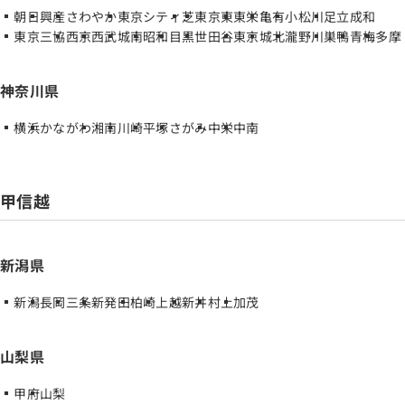
朝日
興産
さわやか
東京シティ
芝
東京東
東栄
亀有
小松川
足立成和
東京三協
西京
西武
城南
昭和
目黒
世田谷
東京
城北
瀧野川
巣鴨
青梅
多摩
神奈川県
横浜
かながわ
湘南
川崎
平塚
さがみ
中栄
中南
甲信越
新潟県
新潟
長岡
三条
新発田
柏崎
上越
新井
村上
加茂
山梨県
甲府
山梨