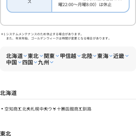
ス
曜22:00～月曜8:00）は休止
システムメンテナンスのため休止する場合があります。
また、年末年始、ゴールデンウィークは時間が変更となる場合があります。
北海道
東北
関東
甲信越
北陸
東海
近畿
中国
四国
九州
北海道
空知商工
北央
札幌中央
ウリ
十勝
函館商工
釧路
東北