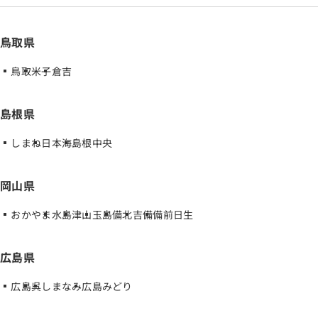
鳥取県
鳥取
米子
倉吉
島根県
しまね
日本海
島根中央
岡山県
おかやま
水島
津山
玉島
備北
吉備
備前日生
広島県
広島
呉
しまなみ
広島みどり