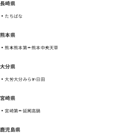
長崎県
たちばな
熊本県
熊本
熊本第一
熊本中央
天草
大分県
大分
大分みらい
日田
宮崎県
宮崎第一
延岡
高鍋
鹿児島県