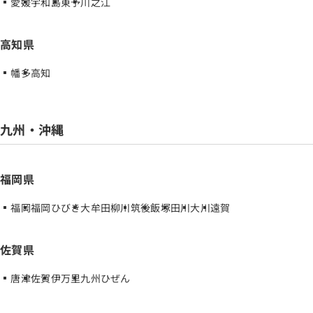
愛媛
宇和島
東予
川之江
高知県
幡多
高知
九州・沖縄
福岡県
福岡
福岡ひびき
大牟田柳川
筑後
飯塚
田川
大川
遠賀
佐賀県
唐津
佐賀
伊万里
九州ひぜん