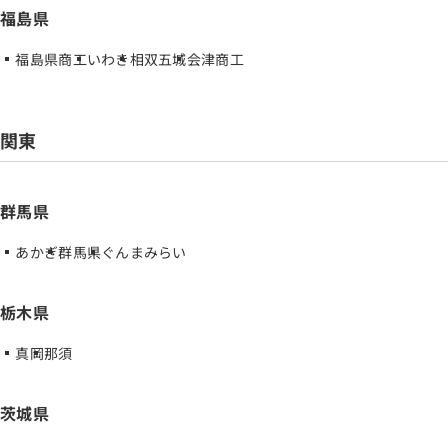
福島県
福島県商工
いわき
相双五城
会津商工
関東
群馬県
あかぎ
群馬県
ぐんまみらい
栃木県
真岡
那須
茨城県