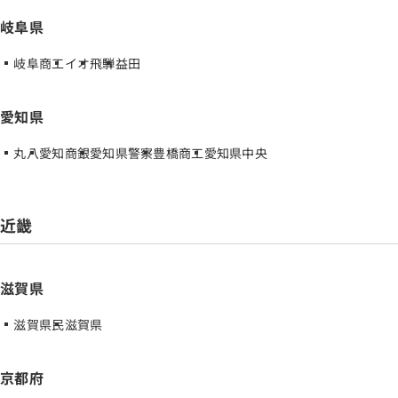
岐阜県
岐阜商工
イオ
飛騨
益田
愛知県
丸八
愛知商銀
愛知県警察
豊橋商工
愛知県中央
近畿
滋賀県
滋賀県民
滋賀県
京都府