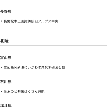
長野県
長野
松本
上田
諏訪
飯田
アルプス中央
北陸
富山県
富山
高岡
新湊
にいかわ
氷見伏木
砺波
石動
石川県
金沢
のと共栄
はくさん
興能
福井県