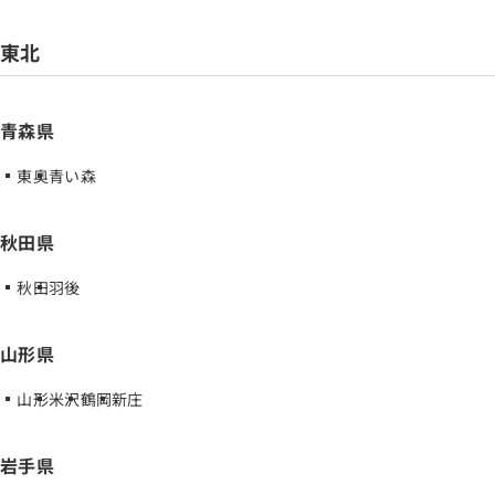
東北
青森県
東奥
青い森
秋田県
秋田
羽後
山形県
山形
米沢
鶴岡
新庄
岩手県