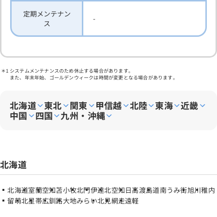
定期メンテナン
-
ス
システムメンテナンスのため休止する場合があります。
また、年末年始、ゴールデンウィークは時間が変更となる場合があります。
北海道
東北
関東
甲信越
北陸
東海
近畿
中国
四国
九州・沖縄
北海道
北海道
室蘭
空知
苫小牧
北門
伊達
北空知
日高
渡島
道南うみ街
旭川
稚内
留萌
北星
帯広
釧路
大地みらい
北見
網走
遠軽