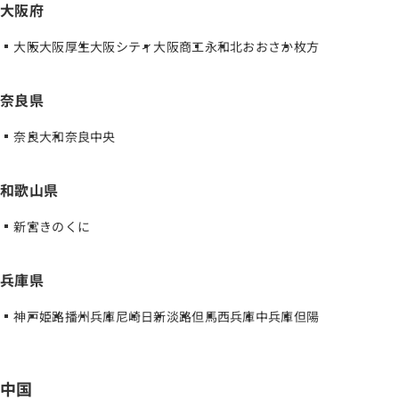
大阪府
大阪
大阪厚生
大阪シティ
大阪商工
永和
北おおさか
枚方
奈良県
奈良
大和
奈良中央
和歌山県
新宮
きのくに
兵庫県
神戸
姫路
播州
兵庫
尼崎
日新
淡路
但馬
西兵庫
中兵庫
但陽
中国