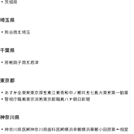
茨城県
埼玉県
熊谷商工
埼玉
千葉県
房総
銚子商工
君津
東京都
あすか
全東栄
東京厚生
東
江東
青和
中ノ郷
共立
七島
大東京
第一勧業
警視庁職員
東京消防
東京都職員
ハナ
朝日新聞
神奈川県
神奈川県医師
神奈川県歯科医師
横浜幸銀
横浜華銀
小田原第一
相愛