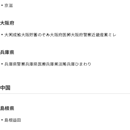
京滋
大阪府
大同
成協
大阪貯蓄
のぞみ
大阪府医師
大阪府警察
近畿産業
ミレ
兵庫県
兵庫県警察
兵庫県医療
兵庫県
淡陽
兵庫ひまわり
中国
島根県
島根益田