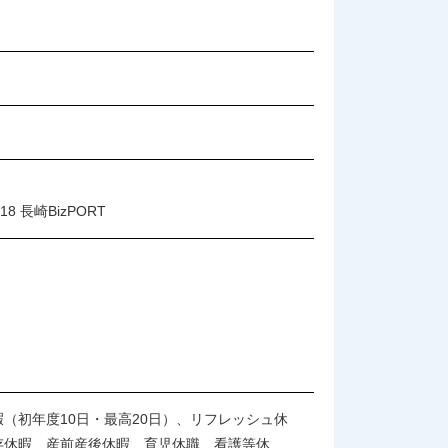
8 長崎BizPORT
（初年度10日・最高20日）、リフレッシュ休
存休暇、産前産後休暇、育児休職、看護等休