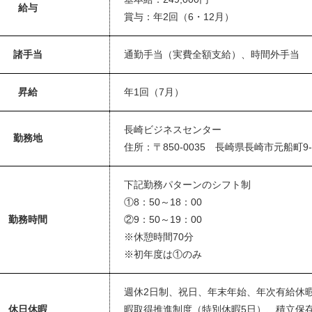
給与
賞与：年2回（6・12月）
諸手当
通勤手当（実費全額支給）、時間外手当
昇給
年1回（7月）
長崎ビジネスセンター
勤務地
住所：〒850-0035 長崎県長崎市元船町9-1
下記勤務パターンのシフト制
①8：50～18：00
勤務時間
②9：50～19：00
※休憩時間70分
※初年度は①のみ
週休2日制、祝日、年末年始、年次有給休暇
休日休暇
暇取得推進制度（特別休暇5日）、積立保