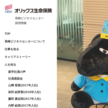
長崎ビジネスセンター
採用情報
TOP
長崎ビジネスセンターについて
仕事を知る
キャリアストーリー
人を知る
新卒社員の声
社員座談会
山﨑 香菜(2017年入社)
林田 結実香(2018年入社)
藤田 康志郎(2017年入社)
内野 絵美(2017年入社)