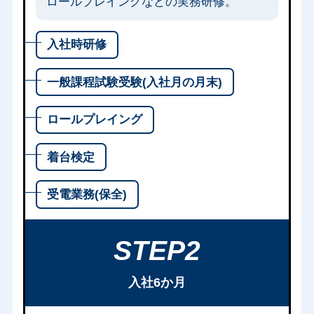
ロールプレイングなどの実務研修。
入社時研修
一般課程試験受験(入社月の月末)
ロールプレイング
着台検定
受電業務(保全)
STEP2
入社6か月