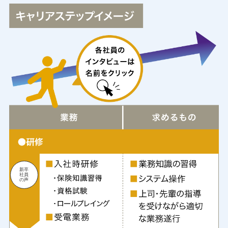
新卒
社員
の声