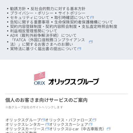
勧誘方針
反社会的勢力に対する基本方針
プライバシー・ポリシー
サイトポリシー
セキュリティについて
取引時確認について
告知に関する重要事項
生命保険契約者保護機構について
契約内容登録制度・契約内容照会制度
支払査定時照会制度
利益相反管理態勢について
ADR（裁判外紛争解決手続）について
「FATCA（外国口座税務コンプライアンス
法）」に関するお客さまへのお願い
実特法に基づく届出書の提出について
個人のお客さま向けサービスのご案内
※各グループ会社のサイトへリンクします
オリックスグループ
オリックス・バファローズ
オリックスレンタカー
オリックスカーシェア
オリックスカーリース
オリックスU-car（中古車販売）