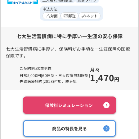
申込方法
対面
郵送
ネット
七大生活習慣病に特に手厚い一生涯の安心保障
七大生活習慣病に手厚い、保険料がお手頃な一生涯保障の医療
保険です。
ご契約例:30歳男性
月々
1,470
日額5,000円[60日型・三大疾病無制限型]
円
先進医療特約(2018)付加、終身払
保険料シミュレーション
商品の特長を見る