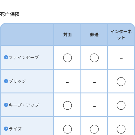
死亡保険
インターネ
対面
郵送
ット
○
○
-
ファインセーブ
-
-
○
ブリッジ
○
-
○
キープ・アップ
○
○
○
ライズ