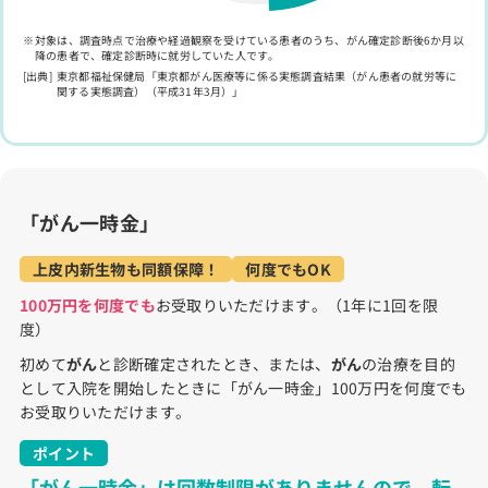
対象は、調査時点で治療や経過観察を受けている患者のうち、がん確定診断後6か月以
降の患者で、確定診断時に就労していた人です。
東京都福祉保健局「東京都がん医療等に係る実態調査結果（がん患者の就労等に
関する実態調査）（平成31年3月）」
「がん一時金」
上皮内新生物も同額保障！
何度でもOK
100万円を何度でも
お受取りいただけます。（1年に1回を限
度）
初めて
がん
と診断確定されたとき、または、
がん
の治療を目的
として入院を開始したときに「がん一時金」100万円を何度でも
お受取りいただけます。
ポイント
「がん一時金」は回数制限がありませんので、転