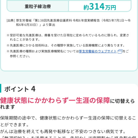
314
重粒子線治療
約
万円
厚生労働省「第138回先進医療会議資料 令和6年度実績報告（令和5年7月1日～令
和6年6月30日）」より算出
受診可能な先進医療は、療養を受けた日現在に定められているものに限られ、変更さ
れることがあります。
先進医療にかかる技術料は、その種類や実施している医療機関により異なります。
先進医療の種類および実施医療機関名については
厚生労働省のウェブサイト
をご
参照ください。
4
ポイント
健康状態にかかわらず一生涯の保障
に切替えら
れます
保険期間の途中で、健康状態にかかわらず一生涯の保障に切替えるこ
とができます。
がんは治療を終えても再発や転移など不安のつきない病気です。