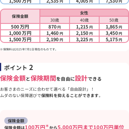
1,500
万円
2,535
4,005
7,530
円
円
円
女性
保険金額
30歳
40歳
50歳
500
万円
870
1,215
1,865
円
円
円
1,000
万円
1,460
2,150
3,450
円
円
円
1,500
万円
2,190
3,225
5,175
円
円
円
保険料は2025年7月1日現在のものです。
2
ポイント
保険金額
保険期間
設計
と
を自由に
できる
お客さまのニーズに合わせて選べる「自由設計」！
ムダのない保障選びで
保険料を抑えることができます
。
保険金額
＊
100万円
5,000万円まで100万円単位
保険金額は
から