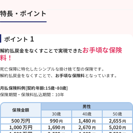
特長・ポイント
1
ポイント
お手頃な保険
解約払戻金をなくすことで実現できた
料！
死亡保障に特化したシンプルな掛け捨て型の保険です。
解約払戻金をなくすことで、
お手頃な保険料
となっています。
月払保険料例[契約年齢:15歳~80歳]
保険期間・保険料払込期間：10年
男性
保険金額
30歳
40歳
50歳
500
万円
990
1,480
2,655
円
円
円
1,000
万円
1,690
2,670
5,020
円
円
円