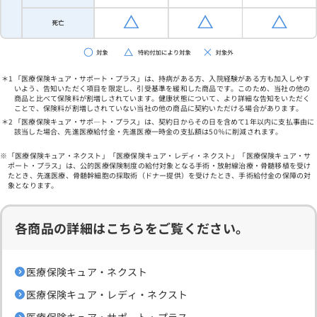
「医療保険キュア・サポート・プラス」は、持病がある方、入院経験がある方も加入しやす
いよう、告知いただく項目を限定し、引受基準を緩和した商品です。このため、当社の他の
商品と比べて保険料が割増しされています。健康状態について、より詳細な告知をいただく
ことで、保険料が割増しされていない当社の他の商品に契約いただける場合があります。
「医療保険キュア・サポ―ト・プラス」は、契約日からその日を含めて1年以内に支払事由に
該当した場合、先進医療給付金・先進医療一時金の支払額は50％に削減されます。
「医療保険キュア・ネクスト」「医療保険キュア・レディ・ネクスト」「医療保険キュア・サ
ポート・プラス」は、公的医療保険制度の給付対象となる手術・放射線治療・骨髄移植を受け
たとき、先進医療、骨髄幹細胞の採取術（ドナー提供）を受けたとき、手術給付金の保障の対
象となります。
各商品の詳細はこちらをご覧ください。
医療保険キュア・ネクスト
医療保険キュア・レディ・ネクスト
医療保険キュア・サポート・プラス