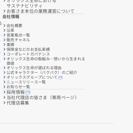
オリックス生命における
サステナビリティ
お客さま本位の業務運営について
会社情報
る
会社概要
沿革
営業拠点一覧
販売チャネル
業績
保険金などのお支払実績
コーポレートガバナンス
ご
オリックス生命の取組み―想いから生まれる
へ
価値
オリックス生命が選ばれる理由
公式キャラクター（バクバク）のご紹介
オリックスグループについて
ニュースリリース一覧
お知らせ一覧
採用情報
当社代理店の皆さま（専用ページ）
代理店募集