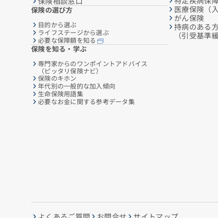
特定疾病保
保険相談窓口
医療保険（
保険の選び方
がん保険
目的から選ぶ
持病のある
ライフステージから選ぶ
（引受基準
必要な保障額を知る
保険を知る・学ぶ
専門家からのワンポイントアドバイス
（ピッタリ保険ナビ）
保険のキホン
年代別の一般的な加入傾向
生命保険用語集
必要なお金に関する参考データ集
よくあるご質問
お問合せ
サイトマップ