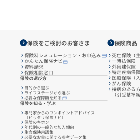
保険をご検討のお客さま
保険商品
保険料シミュレーション・お申込み
死亡保険（
一時払保険
かんたん保険ナビ
外貨建保険
資料請求
特定疾病保
保険相談窓口
医療保険（
保険の選び方
がん保険
目的から選ぶ
持病のある
ライフステージから選ぶ
（引受基準
必要な保障額を知る
保険を知る・学ぶ
専門家からのワンポイントアドバイス
（ピッタリ保険ナビ）
保険のキホン
年代別の一般的な加入傾向
生命保険用語集
必要なお金に関する参考データ集