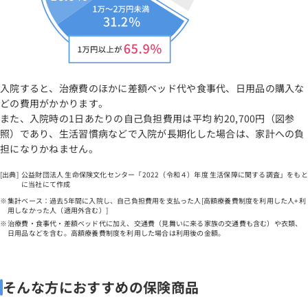
入院すると、治療費のほかに差額ベッド代や食事代、日用品の購入な
どの費用がかかります。
また、入院時の1日あたりの自己負担費用は平均 約20,700円（図参
照）であり、生活習慣病などで入院が長期化した場合は、家計への負
担になりかねません。
公益財団法人 生命保険文化センター「2022（令和４）年度 生活保障に関する調査」をもと
に当社にて作成
集計ベース：過去5年間に入院し、自己負担費用を支払った人[高額療養費制度を利用した人+利
用しなかった人（適用外含む）]
治療費・食事代・差額ベッド代に加え、交通費（見舞いに来る家族の交通費も含む）や衣類、
日用品などを含む。高額療養費制度を利用した場合は利用後の金額。
そんな方におすすめの保険商品