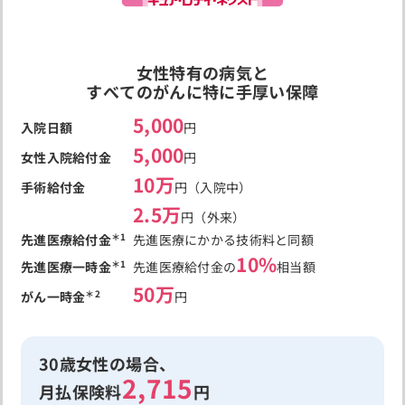
女性特有の病気と
すべてのがんに特に手厚い保障
5,000
入院日額
円
5,000
女性入院給付金
円
10万
手術給付金
円（入院中）
2.5万
円（外来）
＊1
先進医療給付金
先進医療にかかる技術料と同額
10%
＊1
先進医療一時金
先進医療給付金の
相当額
50万
＊2
がん一時金
円
30歳女性の場合、
2,715
月払保険料
円