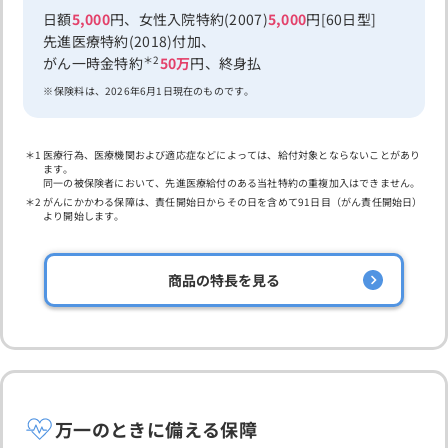
日額
5,000
円、女性入院特約(2007)
5,000
円[60日型]
先進医療特約(2018)付加、
＊2
がん一時金特約
50万
円、終身払
保険料は、2026年6月1日現在のものです。
医療行為、医療機関および適応症などによっては、給付対象とならないことがあり
ます。
同一の被保険者において、先進医療給付のある当社特約の重複加入はできません。
がんにかかわる保障は、責任開始日からその日を含めて91日目（がん責任開始日）
より開始します。
商品の特長を見る
万一のときに備える保障