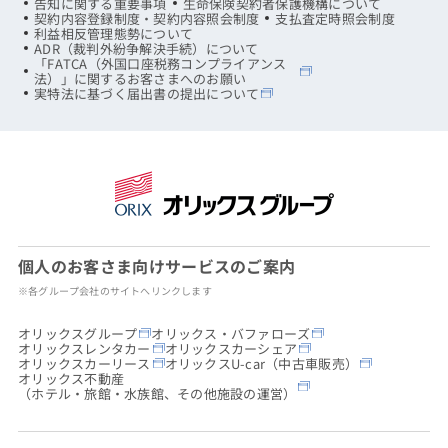
告知に関する重要事項
生命保険契約者保護機構について
契約内容登録制度・契約内容照会制度
支払査定時照会制度
利益相反管理態勢について
ADR（裁判外紛争解決手続）について
「FATCA（外国口座税務コンプライアンス
法）」に関するお客さまへのお願い
実特法に基づく届出書の提出について
個人のお客さま向けサービスのご案内
※各グループ会社のサイトへリンクします
オリックスグループ
オリックス・バファローズ
オリックスレンタカー
オリックスカーシェア
オリックスカーリース
オリックスU-car（中古車販売）
オリックス不動産
（ホテル・旅館・水族館、その他施設の運営）