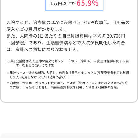
入院すると、治療費のほかに差額ベッド代や食事代、日用品の
購入などの費用がかかります。
また、入院時の1日あたりの自己負担費用は平均 約20,700円
（図参照）であり、生活習慣病などで入院が長期化した場合
は、家計への負担になりかねません。
公益財団法人 生命保険文化センター「2022（令和４）年度 生活保障に関する調
査」をもとに当社にて作成
集計ベース：過去5年間に入院し、自己負担費用を支払った人[高額療養費制度を利用
した人+利用しなかった人（適用外含む）]
治療費・食事代・差額ベッド代に加え、交通費（見舞いに来る家族の交通費も含む）
や衣類、日用品などを含む。高額療養費制度を利用した場合は利用後の金額。