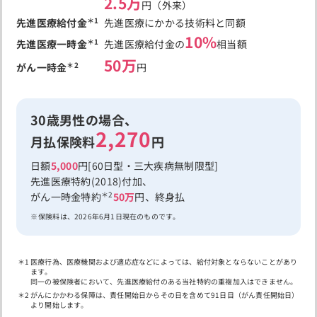
2.5万
円（外来）
＊1
先進医療給付金
先進医療にかかる技術料と同額
10%
＊1
先進医療一時金
先進医療給付金の
相当額
50万
＊2
がん一時金
円
30歳男性の場合、
2,270
月払保険料
円
日額
5,000
円[60日型・三大疾病無制限型]
先進医療特約(2018)付加、
＊2
がん一時金特約
50万
円、終身払
保険料は、2026年6月1日現在のものです。
医療行為、医療機関および適応症などによっては、給付対象とならないことがあり
ます。
同一の被保険者において、先進医療給付のある当社特約の重複加入はできません。
がんにかかわる保障は、責任開始日からその日を含めて91日目（がん責任開始日）
より開始します。