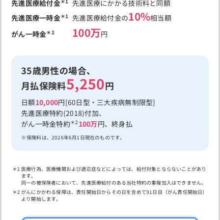
＊1
先進医療給付金
先進医療にかかる技術料と同額
10%
＊1
先進医療一時金
先進医療給付金の
相当額
100万
＊2
がん一時金
円
35歳男性の場合、
5,250
月払保険料
円
日額
10,000
円[60日型・三大疾病無制限型]
先進医療特約(2018)付加、
＊2
がん一時金特約
100万
円、終身払
保険料は、2026年6月1日現在のものです。
医療行為、医療機関および適応症などによっては、給付対象とならないことがあり
ます。
同一の被保険者において、先進医療給付のある当社特約の重複加入はできません。
がんにかかわる保障は、責任開始日からその日を含めて91日目（がん責任開始日）
より開始します。