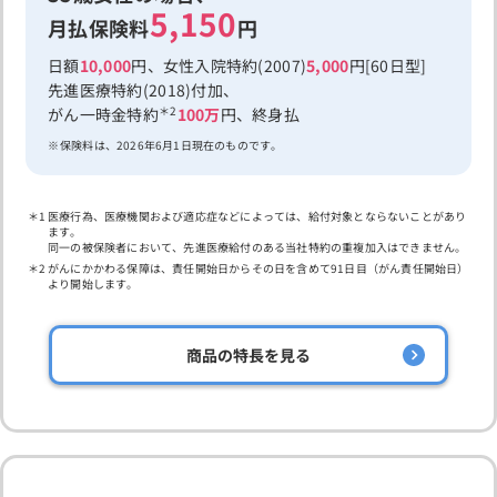
5,150
月払保険料
円
日額
10,000
円、女性入院特約(2007)
5,000
円[60日型]
先進医療特約(2018)付加、
＊2
がん一時金特約
100万
円、終身払
保険料は、2026年6月1日現在のものです。
医療行為、医療機関および適応症などによっては、給付対象とならないことがあり
ます。
同一の被保険者において、先進医療給付のある当社特約の重複加入はできません。
がんにかかわる保障は、責任開始日からその日を含めて91日目（がん責任開始日）
より開始します。
商品の特長を見る