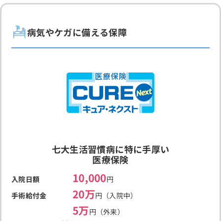
病気やケガに備える保障
七大生活習慣病に特に手厚い
医療保険
10,000
入院日額
円
20万
手術給付金
円（入院中）
5万
円（外来）