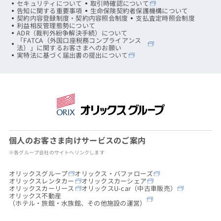
セキュリティについて
取引時確認について
告知に関する重要事項
生命保険契約者保護機構について
契約内容登録制度・契約内容照会制度
支払査定時照会制度
利益相反管理態勢について
ADR（裁判外紛争解決手続）について
「FATCA（外国口座税務コンプライアンス
法）」に関するお客さまへのお願い
実特法に基づく届出書の提出について
個人のお客さま向けサービスのご案内
※各グループ会社のサイトへリンクします
オリックスグループ
オリックス・バファローズ
オリックスレンタカー
オリックスカーシェア
オリックスカーリース
オリックスU-car（中古車販売）
オリックス不動産
（ホテル・旅館・水族館、その他施設の運営）