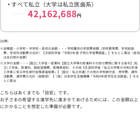
すべて私立（大学は私立医歯系）
42,162,688
円
[出典]
幼稚園・小学校・中学校・高校の金額・・・学校種別の学習費総額（学校教育費、学校給食
費、学校外活動費の合計）【文部科学省「令和5年度 子供の学習費調査」】をもとに算出（高校
は全日制の金額）
大学の金額・・・[国立] 入学金・授業料【国立大学等の授業料その他の費用に関する省令】[私
立] 入学金、授業料、施設設備費、実験実習料、その他【文部科学省「私立大学等の令和5年度
入学者に係る学生納付金等調査結果」】 [国立・私立共通] その他の学校納付金、修学費、課外
活動費、通学費の合計（昼間部）【（独）日本学生支援機構「令和4年度学生生活調査」】をも
とに算出
こちらはあくまでも「目安」です。
お子さまの希望する進学先に進ませてあげるためには、この金額以上
にかかることを想定した準備が必要です。