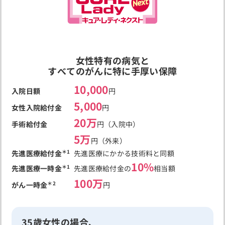
女性特有の病気と
すべてのがんに特に手厚い保障
10,000
入院日額
円
5,000
女性入院給付金
円
20万
手術給付金
円（入院中）
5万
円（外来）
＊1
先進医療給付金
先進医療にかかる技術料と同額
10%
＊1
先進医療一時金
先進医療給付金の
相当額
100万
＊2
がん一時金
円
35歳女性の場合、