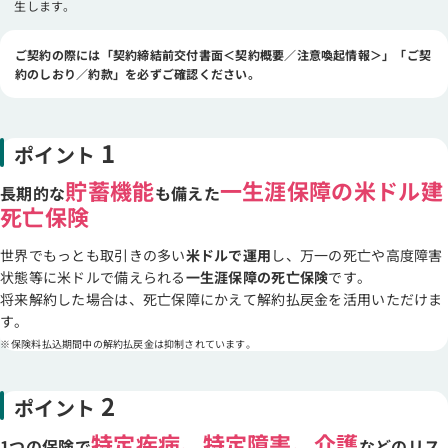
生します。
ご契約の際には「契約締結前交付書面＜契約概要／注意喚起情報＞」「ご契
約のしおり／約款」を必ずご確認ください。
1
ポイント
貯蓄機能
一生涯保障の米ドル建
長期的な
も備えた
死亡保険
世界でもっとも取引きの多い
米ドルで運用
し、万一の死亡や高度障害
状態等に米ドルで備えられる
一生涯保障の死亡保険
です。
将来解約した場合は、死亡保障にかえて解約払戻金を活用いただけま
す。
保険料払込期間中の解約払戻金は抑制されています。
2
ポイント
特定疾病、特定障害、介護
1つの保険で
などのリス