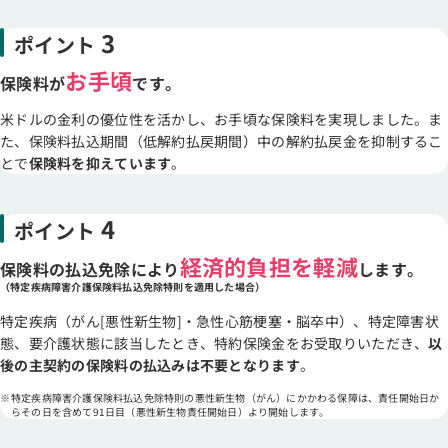
3
ポイント
お手頃
保険料が
です。
米ドルの金利の優位性を活かし、お手頃な保険料を実現しました。ま
た、保険料払込期間（低解約払戻期間）中の解約払戻金を抑制するこ
とで
保険料を抑えています
。
4
ポイント
経済的負担を軽減
保険料の払込免除により
します。
（特定疾病障害介護保険料払込免除特則を適用した場合）
特定疾病（がん[悪性新生物]・急性心筋梗塞・脳卒中）、特定障害状
態、要介護状態に該当したとき、特約保険金をお受取りいただき、
以
後の主契約の保険料の払込みは不要となります
。
特定疾病障害介護保険料払込免除特則の悪性新生物（がん）にかかわる保障は、責任開始日か
らその日を含めて91日目（悪性新生物責任開始日）より開始します。