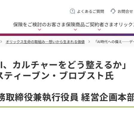
よくあるご質問
お問合せ
保険をご検討の
お客さま
保険商品
ご契約者さま
オリック
オリックス生命の取組み―想いから生まれる価値
「AI時代への備え──デー
AI、カルチャーをどう整えるか」
. CTO スティーブン・ブロブスト氏
取締役兼執行役員 経営企画本部管