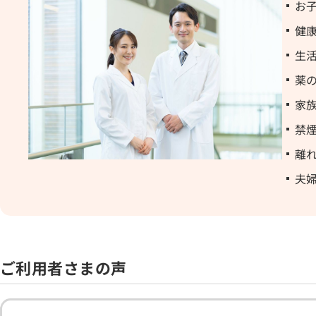
お
健
生
薬
家
禁
離
夫
ご利用者さまの声