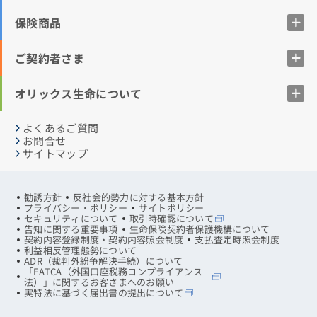
保険商品
ご契約者さま
オリックス生命について
よくあるご質問
お問合せ
サイトマップ
勧誘方針
反社会的勢力に対する基本方針
プライバシー・ポリシー
サイトポリシー
セキュリティについて
取引時確認について
告知に関する重要事項
生命保険契約者保護機構について
契約内容登録制度・契約内容照会制度
支払査定時照会制度
利益相反管理態勢について
ADR（裁判外紛争解決手続）について
「FATCA（外国口座税務コンプライアンス
法）」に関するお客さまへのお願い
実特法に基づく届出書の提出について