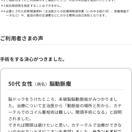
総合相談医を指定することはできません。
必要とされた診察関連資料（主治医からの診療情報提供書（いわゆる紹介状）、各種検査デ
ータなど）や、面談の際の交通費などにかかる費用は自己負担となります。
ご利用者さまの声
手術をする決心がつきました。
50代 女性
脳動脈瘤
〈病名〉
脳ドックをうけたところ、未破裂脳動脈瘤がみつかりまし
た。治療について主治医から「動脈瘤の場所と形から、カテ
ーテルでのコイル塞栓術は難しい。開頭手術になる」と説明
されました。
できれば開頭は避けたいと思い、カテーテルで治療ができな
いのかセカンドオピニオンを希望しました。
セカンドオピニ