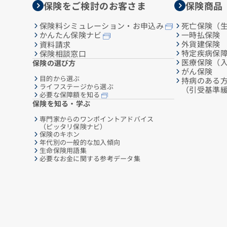
保険をご検討のお客さま
保険商品
保険料シミュレーション・お申込み
死亡保険（
一時払保険
かんたん保険ナビ
外貨建保険
資料請求
特定疾病保
保険相談窓口
医療保険（
保険の選び方
がん保険
目的から選ぶ
持病のある
ライフステージから選ぶ
（引受基準
必要な保障額を知る
保険を知る・学ぶ
専門家からのワンポイントアドバイス
（ピッタリ保険ナビ）
保険のキホン
年代別の一般的な加入傾向
生命保険用語集
必要なお金に関する参考データ集