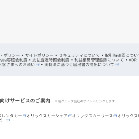
・ポリシー
サイトポリシー
セキュリティについて
取引時確認につい
約内容照会制度
支払査定時照会制度
利益相反管理態勢について
AD
お客さまへのお願い
実特法に基づく届出書の提出について
向けサービスのご案内
※各グループ会社のサイトへリンクします
スレンタカー
オリックスカーシェア
オリックスカーリース
オリックスU
営）