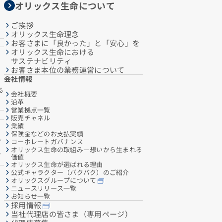
オリックス生命について
ご挨拶
オリックス生命理念
お客さまに「良かった」と「安心」を
オリックス生命における
サステナビリティ
お客さま本位の業務運営について
会社情報
る
会社概要
沿革
営業拠点一覧
販売チャネル
業績
保険金などのお支払実績
コーポレートガバナンス
ご
オリックス生命の取組み―想いから生まれる
へ
価値
オリックス生命が選ばれる理由
公式キャラクター（バクバク）のご紹介
オリックスグループについて
ニュースリリース一覧
お知らせ一覧
採用情報
当社代理店の皆さま（専用ページ）