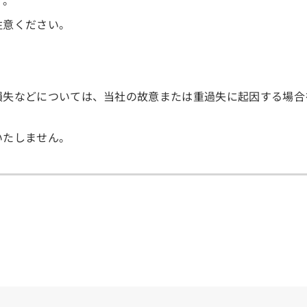
す。
注意ください。
損失などについては、当社の故意または重過失に起因する場合
いたしません。