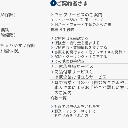
ご契約者さま
生命保険）
ウェブサービスのご案内
マイページのご利用について
旧ハートフォード生命のお客さま
各種お手続き
障保険
入院保険）
契約内容を確認する
保険金・給付金を請求する
方も入りやすい保険
契約内容・登録情報を変更する
緩和型保険）
書類を再発行する・電子ファイルを発行す
解約・クーリング・オフをする
その他のお手続き
ご家族登録サービス
商品付帯サービスと
提携企業お役立ちサービス
耳や言葉・目の不自由なお客さまや
本人さまによるお手続きが難しい方
のご案内
約款一覧
対面でお申込みをされた方
郵送・インターネットで
お申込みをされた方