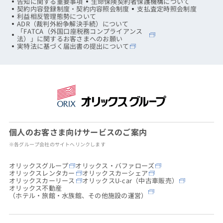
告知に関する重要事項
生命保険契約者保護機構について
契約内容登録制度・契約内容照会制度
支払査定時照会制度
利益相反管理態勢について
ADR（裁判外紛争解決手続）について
「FATCA（外国口座税務コンプライアンス
法）」に関するお客さまへのお願い
実特法に基づく届出書の提出について
個人のお客さま向けサービスのご案内
※各グループ会社のサイトへリンクします
オリックスグループ
オリックス・バファローズ
オリックスレンタカー
オリックスカーシェア
オリックスカーリース
オリックスU-car（中古車販売）
オリックス不動産
（ホテル・旅館・水族館、その他施設の運営）