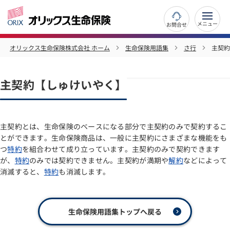
お問合せ
オリックス生命保険株式会社 ホーム
生命保険用語集
さ行
主契約
主契約【しゅけいやく】
主契約とは、生命保険のベースになる部分で主契約のみで契約するこ
とができます。生命保険商品は、一般に主契約にさまざまな機能をも
つ
特約
を組合わせて成り立っています。主契約のみで契約できます
が、
特約
のみでは契約できません。主契約が満期や
解約
などによって
消滅すると、
特約
も消滅します。
生命保険用語集トップへ戻る