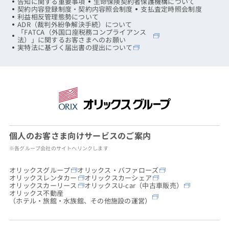
告知に関する重要事項
生命保険契約者保護機構について
契約内容登録制度・契約内容照会制度
支払査定時照会制度
利益相反管理態勢について
ADR（裁判外紛争解決手続）について
「FATCA（外国口座税務コンプライアンス
法）」に関するお客さまへのお願い
実特法に基づく届出書の提出について
個人のお客さま向けサービスのご案内
※各グループ会社のサイトへリンクします
オリックスグループ
オリックス・バファローズ
オリックスレンタカー
オリックスカーシェア
オリックスカーリース
オリックスU-car（中古車販売）
オリックス不動産
（ホテル・旅館・水族館、その他施設の運営）