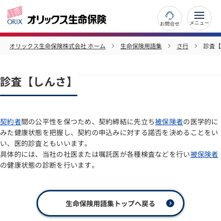
お問合せ
オリックス生命保険株式会社 ホーム
生命保険用語集
さ行
診査【
診査【しんさ】
契約者
間の公平性を保つため、契約締結に先立ち
被保険者
の医学的に
みた健康状態を把握し、契約の申込みに対する諾否を決めることをい
い、医的診査ともいいます。
具体的には、当社の社医または嘱託医が各種検査などを行い
被保険者
の健康状態の診断を行います。
生命保険用語集トップへ戻る