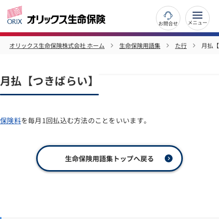
お問合せ
オリックス生命保険株式会社 ホーム
生命保険用語集
た行
月払【
月払【つきばらい】
保険料
を毎月1回払込む方法のことをいいます。
生命保険用語集トップへ戻る