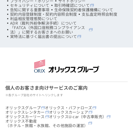
プライバシー・ポリシー
サイトポリシー
セキュリティについて
取引時確認について
告知に関する重要事項
生命保険契約者保護機構について
契約内容登録制度・契約内容照会制度
支払査定時照会制度
利益相反管理態勢について
ADR（裁判外紛争解決手続）について
「FATCA（外国口座税務コンプライアンス
法）」に関するお客さまへのお願い
実特法に基づく届出書の提出について
個人のお客さま向けサービスのご案内
※各グループ会社のサイトへリンクします
オリックスグループ
オリックス・バファローズ
オリックスレンタカー
オリックスカーシェア
オリックスカーリース
オリックスU-car（中古車販売）
オリックス不動産
（ホテル・旅館・水族館、その他施設の運営）