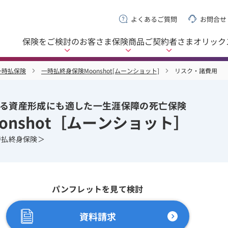
よくあるご質問
お問合せ
保険をご検討の
お客さま
保険商品
ご契約者さま
オリック
一時払保険
一時払終身保険Moonshot[ムーンショット]
リスク・諸費用
る資産形成にも適した一生涯保障の死亡保険
onshot［ムーンショット］
時払終身保険＞
パンフレットを見て検討
資料請求