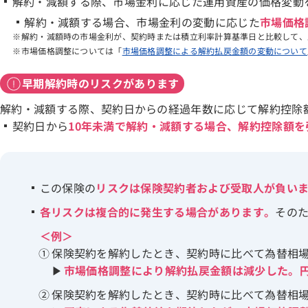
解約・減額する際、市場金利に応じた運用資産の価格変動
解約・減額する場合、市場金利の変動に応じた
市場価格
解約・減額時の市場金利が、契約時または積立利率計算基準日と比較して、
市場価格調整については「
市場価格調整による解約払戻金額の変動について
早期解約時のリスクがあります
解約・減額する際、契約日からの経過年数に応じて解約控除
契約日から
10年未満で解約・減額する場合、解約控除額
この保険の
リスクは保険契約者および受取人が負い
各リスクは複合的に発生する場合があります。
その
＜例＞
保険契約を解約したとき、契約時に比べて為替相
市場価格調整により解約払戻金額は減少した。
保険契約を解約したとき、契約時に比べて為替相