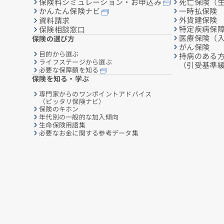
保険料シミュレーション・お申込み
死亡保険（
一時払保険
かんたん保険ナビ
外貨建保険
資料請求
特定疾病保
保険相談窓口
医療保険（
保険の選び方
がん保険
目的から選ぶ
持病のある
ライフステージから選ぶ
（引受基準
必要な保障額を知る
保険を知る・学ぶ
専門家からのワンポイントアドバイス
（ピッタリ保険ナビ）
保険のキホン
年代別の一般的な加入傾向
生命保険用語集
必要なお金に関する参考データ集