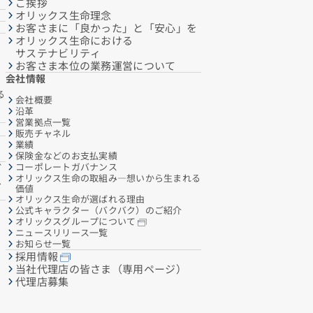
ご挨拶
オリックス生命理念
お客さまに「良かった」と「安心」を
オリックス生命における
サステナビリティ
お客さま本位の業務運営について
会社情報
る
会社概要
沿革
営業拠点一覧
販売チャネル
業績
保険金などのお支払実績
コーポレートガバナンス
ご
オリックス生命の取組み―想いから生まれる
へ
価値
オリックス生命が選ばれる理由
公式キャラクター（バクバク）のご紹介
オリックスグループについて
ニュースリリース一覧
お知らせ一覧
採用情報
当社代理店の皆さま（専用ページ）
代理店募集