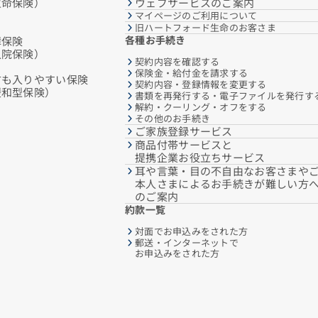
生命保険）
ウェブサービスのご案内
マイページのご利用について
旧ハートフォード生命のお客さま
各種お手続き
障保険
入院保険）
契約内容を確認する
保険金・給付金を請求する
方も入りやすい保険
契約内容・登録情報を変更する
緩和型保険）
書類を再発行する・電子ファイルを発行す
解約・クーリング・オフをする
その他のお手続き
ご家族登録サービス
商品付帯サービスと
提携企業お役立ちサービス
耳や言葉・目の不自由なお客さまや
本人さまによるお手続きが難しい方
のご案内
約款一覧
対面でお申込みをされた方
郵送・インターネットで
お申込みをされた方