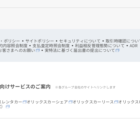
・ポリシー
サイトポリシー
セキュリティについて
取引時確認につい
約内容照会制度
支払査定時照会制度
利益相反管理態勢について
AD
お客さまへのお願い
実特法に基づく届出書の提出について
向けサービスのご案内
※各グループ会社のサイトへリンクします
スレンタカー
オリックスカーシェア
オリックスカーリース
オリックスU
営）