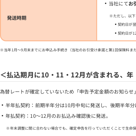
当社にて
お
ただし、以下
発送時期
契約日が翌
契約日が1
当年1月～9月末までにお申込み手続き（当社のお引受け承諾と第1回保険料ま
＜払込期月に10・11・12月が含まれる、
為替レートが確定していないため「申告予定金額のお知らせ
半年払契約：前期半年分は10月中旬に発送し、後期半年分
年払契約：10～12月のお払込み確認後に発送。
年末調整に間に合わない場合でも、確定申告を行っていただくことで生命