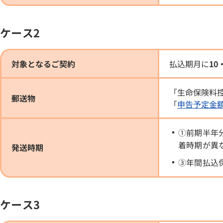
ケース2
対象となるご契約
払込期月に
10
「生命保険料
郵送物
「
申告予定金
①前期半年
着時期が異
発送時期
③年間払込
ケース3