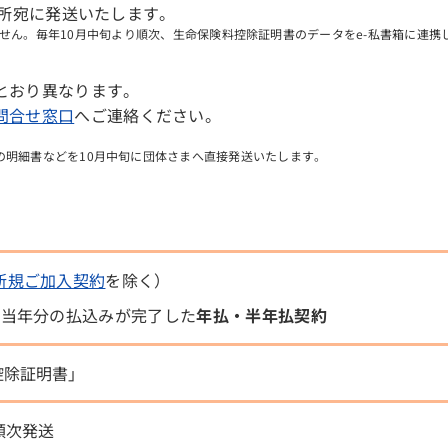
住所宛に発送いたします。
せん。毎年10月中旬より順次、生命保険料控除証明書のデータをe-私書箱に連携
とおり異なります。
問合せ窓口
へご連絡ください。
の明細書などを10月中旬に団体さまへ直接発送いたします。
新規ご加入契約
を除く）
に当年分の払込みが完了した
年払・半年払契約
控除証明書」
順次発送