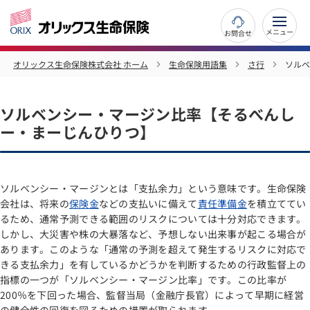
お問合せ
オリックス生命保険株式会社 ホーム
生命保険用語集
さ行
ソルベ
ソルベンシー・マージン比率【そるべんし
ー・まーじんひりつ】
ソルベンシー・マージンとは「支払余力」という意味です。生命保険
会社は、将来の
保険金
などの支払いに備えて
責任準備金
を積立ててい
るため、通常予測できる範囲のリスクについては十分対応できます。
しかし、大災害や株の大暴落など、予想しない出来事が起こる場合が
あります。このような「通常の予測を超えて発生するリスクに対応で
きる支払余力」を有しているかどうかを判断するための行政監督上の
指標の一つが「ソルベンシー・マージン比率」です。この比率が
200％を下回った場合、監督当局（金融庁長官）によって早期に経営