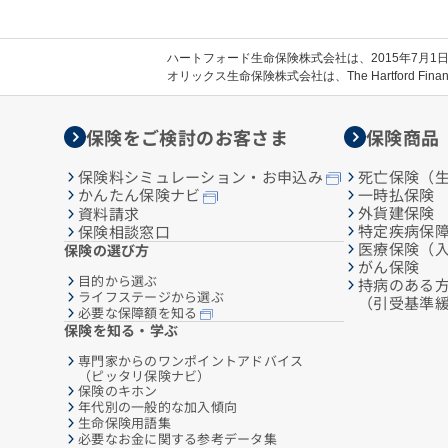
ハートフォード生命保険株式会社は、2015年7月
オリックス生命保険株式会社は、The Hartford Finan
保険をご検討のお客さま
保険商品
保険料シミュレーション・お申込み
死亡保険（
一時払保険
かんたん保険ナビ
外貨建保険
資料請求
特定疾病保
保険相談窓口
医療保険（
保険の選び方
がん保険
目的から選ぶ
持病のある
ライフステージから選ぶ
（引受基準
必要な保障額を知る
保険を知る・学ぶ
専門家からのワンポイントアドバイス
（ピッタリ保険ナビ）
保険のキホン
年代別の一般的な加入傾向
生命保険用語集
必要なお金に関する参考データ集