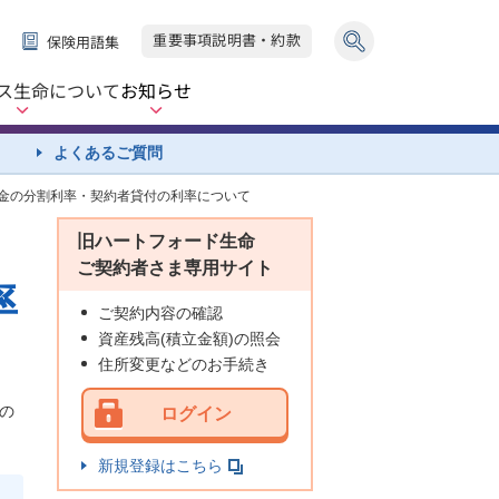
重要事項説明書・約款
保険用語集
ス生命
について
お知らせ
よくあるご質問
年金の分割利率・契約者貸付の利率について
旧ハートフォード生命
ご契約者さま専用サイト
率
ご契約内容の確認
資産残高(積立金額)の照会
住所変更などのお手続き
の
ログイン
新規登録はこちら