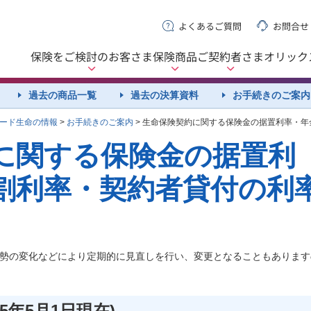
よくあるご質問
お問合せ
保険をご検討の
お客さま
保険商品
ご契約者さま
オリック
過去の商品一覧
過去の決算資料
お手続きのご案内
ード生命の情報
>
お手続きのご案内
> 生命保険契約に関する保険金の据置利率・
に関する保険金の据置利
割利率・契約者貸付の利
勢の変化などにより定期的に見直しを行い、変更となることもあります
5年5月1日現在)