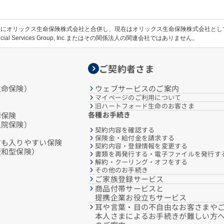
1日にオリックス生命保険株式会社と合併し、現在はオリックス生命保険株式会社と
cial Services Group, Inc.またはその関係法人の関連会社ではありません。
ご契約者さま
生命保険）
ウェブサービスのご案内
マイページのご利用について
旧ハートフォード生命のお客さま
各種お手続き
障保険
入院保険）
契約内容を確認する
保険金・給付金を請求する
方も入りやすい保険
契約内容・登録情報を変更する
緩和型保険）
書類を再発行する・電子ファイルを発行す
解約・クーリング・オフをする
その他のお手続き
ご家族登録サービス
商品付帯サービスと
提携企業お役立ちサービス
耳や言葉・目の不自由なお客さまや
本人さまによるお手続きが難しい方