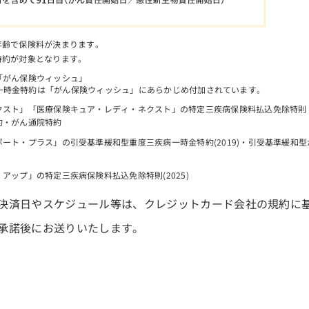
年齢で保険料が決まります。
特約が対象となります。
「がん保険ウィッシュ」
一時金特約は「がん保険ウィッシュ」にあらかじめ付加されています。
クスト」「医療保険キュア・レディ・ネクスト」の特定三疾病保険料払込免除特則
約・がん通院特約
ート・プラス」の引受基準緩和型重度三疾病一時金特約(2019)・引受基準緩和
アップ」の特定三疾病保険料払込免除特則(2025)
決済日やスケジュール等は、クレジットカード会社の規約に
承諾後にお送りいたします。