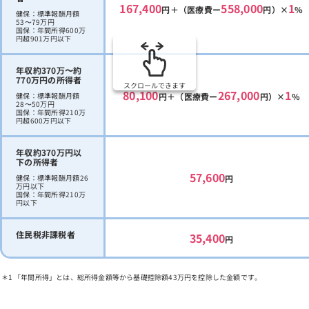
167,400
558,000
1
円＋（医療費ー
円）×
%
健保：標準報酬月額
53〜79万円
国保：年間所得600万
円超901万円以下
年収約370万〜約
770万円の所得者
スクロールできます
80,100
267,000
1
健保：標準報酬月額
円＋（医療費ー
円）×
%
28〜50万円
国保：年間所得210万
円超600万円以下
年収約370万円以
下の所得者
57,600
健保：標準報酬月額26
円
万円以下
国保：年間所得210万
円以下
住民税非課税者
35,400
円
「年間所得」とは、総所得金額等から基礎控除額43万円を控除した金額です。