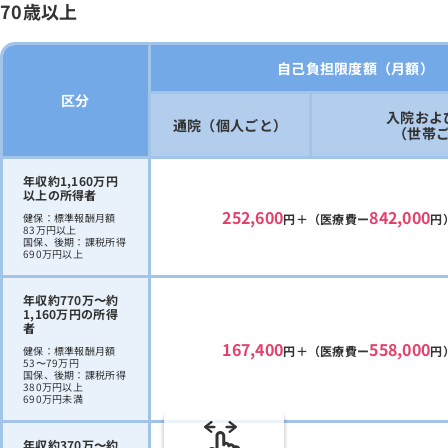
70歳以上
自己負担限度額（月額）
区分
入院およ
通院（個人ごと）
（世帯
年収約1,160万円
以上の所得者
252,600
842,000
健保：標準報酬月額
円＋（医療費ー
円
83万円以上
国保、後期：課税所得
690万円以上
年収約770万〜約
1,160万円の所得
者
167,400
558,000
円＋（医療費ー
円
健保：標準報酬月額
53〜79万円
国保、後期：課税所得
380万円以上
690万円未満
年収約370万〜約