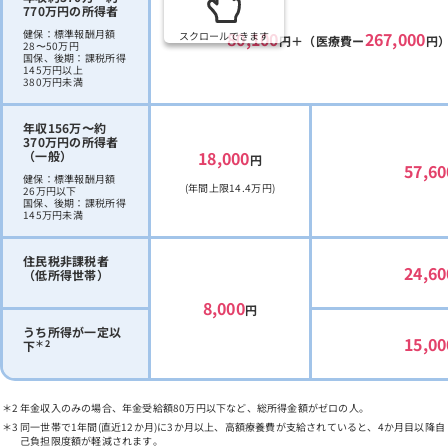
770万円の所得者
健保：標準報酬月額
80,100
267,000
スクロールできます
円＋（医療費ー
円
28〜50万円
国保、後期：課税所得
145万円以上
380万円未満
年収156万〜約
370万円の所得者
18,000
（一般）
円
57,60
健保：標準報酬月額
(年間上限14.4万円)
26万円以下
国保、後期：課税所得
145万円未満
住民税非課税者
24,60
（低所得世帯）
8,000
円
うち所得が一定以
15,00
＊2
下
年金収入のみの場合、年金受給額80万円以下など、総所得金額がゼロの人。
同一世帯で1年間(直近12か月)に3か月以上、高額療養費が支給されていると、4か月目以降自
己負担限度額が軽減されます。