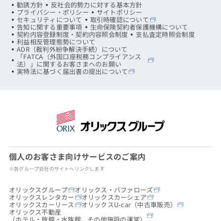
勧誘方針
反社会的勢力に対する基本方針
プライバシー・ポリシー
サイトポリシー
セキュリティについて
取引時確認について
告知に関する重要事項
生命保険契約者保護機構について
契約内容登録制度・契約内容照会制度
支払査定時照会制度
利益相反管理態勢について
ADR（裁判外紛争解決手続）について
「FATCA（外国口座税務コンプライアンス
法）」に関するお客さまへのお願い
実特法に基づく届出書の提出について
個人のお客さま向けサービスのご案内
※各グループ会社のサイトへリンクします
オリックスグループ
オリックス・バファローズ
オリックスレンタカー
オリックスカーシェア
オリックスカーリース
オリックスU-car（中古車販売）
オリックス不動産
（ホテル・旅館・水族館、その他施設の運営）