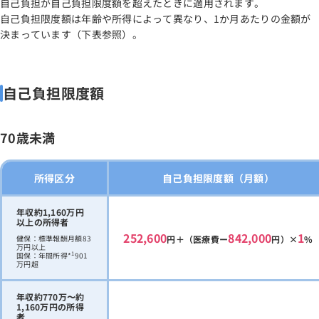
自己負担が自己負担限度額を超えたときに適用されます。
自己負担限度額は年齢や所得によって異なり、1か月あたりの金額が
決まっています（下表参照）。
自己負担限度額
70歳未満
所得区分
自己負担限度額（月額）
年収約1,160万円
以上の所得者
252,600
842,000
1
健保：標準報酬月額83
円＋（医療費ー
円）×
%
万円以上
1
国保：年間所得*
901
万円超
年収約770万〜約
1,160万円の所得
者