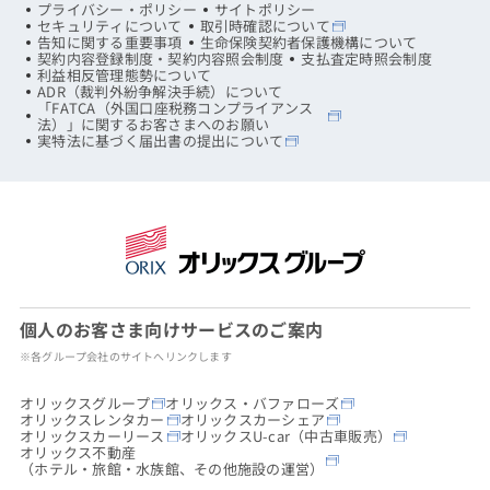
プライバシー・ポリシー
サイトポリシー
セキュリティについて
取引時確認について
告知に関する重要事項
生命保険契約者保護機構について
契約内容登録制度・契約内容照会制度
支払査定時照会制度
利益相反管理態勢について
ADR（裁判外紛争解決手続）について
「FATCA（外国口座税務コンプライアンス
法）」に関するお客さまへのお願い
実特法に基づく届出書の提出について
個人のお客さま向けサービスのご案内
※各グループ会社のサイトへリンクします
オリックスグループ
オリックス・バファローズ
オリックスレンタカー
オリックスカーシェア
オリックスカーリース
オリックスU-car（中古車販売）
オリックス不動産
（ホテル・旅館・水族館、その他施設の運営）