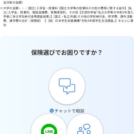
全日制の金額）
大学の金額・・・[国立] 入学金・授業料【国立大学等の授業料その他の費用に関する省令】[私
立] 入学金、授業料、施設設備費、実験実習料、その他【文部科学省｢私立大学等の令和5年度入
学者に係る学生納付金等調査結果｣】[国立・私立共通] その他の学校納付金、修学費、課外活動
費、通学費の合計（昼間部）【（独）日本学生支援機構｢令和4年度学生生活調査｣】をもとに算
出
保険選びでお困りですか？
チャットで相談