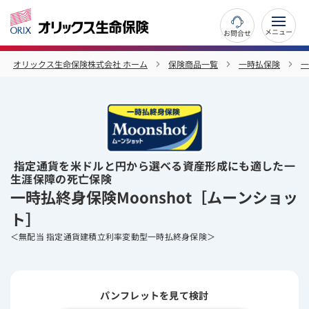
お問合せ
オリックス生命保険株式会社 ホーム
保険商品一覧
一時払保険
一
指定通貨を米ドルと円から選べる資産形成にも適した一
生涯保障の死亡保険
一時払終身保険Moonshot［ムーンショッ
ト］
＜無配当 指定通貨建積立利率変動型一時払終身保険＞
パンフレットを見て検討