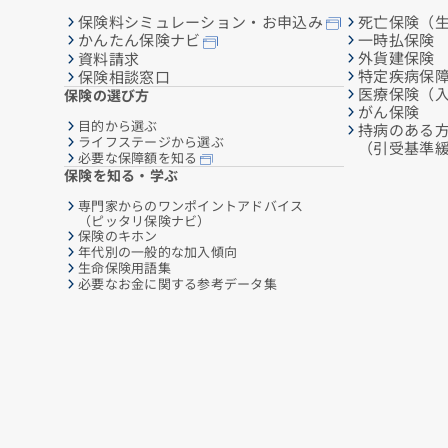
保険料シミュレーション・お申込み
死亡保険（
一時払保険
かんたん保険ナビ
外貨建保険
資料請求
特定疾病保
保険相談窓口
医療保険（
保険の選び方
がん保険
目的から選ぶ
持病のある
ライフステージから選ぶ
（引受基準
必要な保障額を知る
保険を知る・学ぶ
専門家からのワンポイントアドバイス
（ピッタリ保険ナビ）
保険のキホン
年代別の一般的な加入傾向
生命保険用語集
必要なお金に関する参考データ集