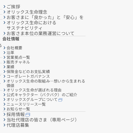
ご挨拶
オリックス生命理念
お客さまに「良かった」と「安心」を
オリックス生命における
サステナビリティ
お客さま本位の業務運営について
会社情報
る
会社概要
沿革
営業拠点一覧
販売チャネル
業績
保険金などのお支払実績
コーポレートガバナンス
ご
オリックス生命の取組み―想いから生まれる
へ
価値
オリックス生命が選ばれる理由
公式キャラクター（バクバク）のご紹介
オリックスグループについて
ニュースリリース一覧
お知らせ一覧
採用情報
当社代理店の皆さま（専用ページ）
代理店募集