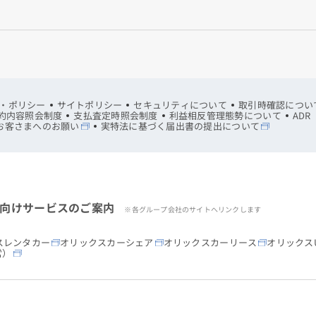
・ポリシー
サイトポリシー
セキュリティについて
取引時確認につい
約内容照会制度
支払査定時照会制度
利益相反管理態勢について
AD
お客さまへのお願い
実特法に基づく届出書の提出について
向けサービスのご案内
※各グループ会社のサイトへリンクします
スレンタカー
オリックスカーシェア
オリックスカーリース
オリックスU
営）