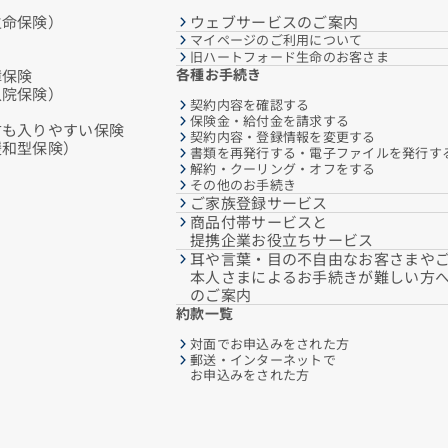
生命保険）
ウェブサービスのご案内
マイページのご利用について
旧ハートフォード生命のお客さま
各種お手続き
障保険
入院保険）
契約内容を確認する
保険金・給付金を請求する
方も入りやすい保険
契約内容・登録情報を変更する
緩和型保険）
書類を再発行する・電子ファイルを発行す
解約・クーリング・オフをする
その他のお手続き
ご家族登録サービス
商品付帯サービスと
提携企業お役立ちサービス
耳や言葉・目の不自由なお客さまや
本人さまによるお手続きが難しい方
のご案内
約款一覧
対面でお申込みをされた方
郵送・インターネットで
お申込みをされた方