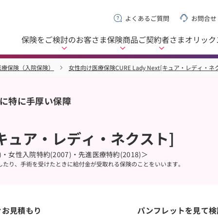
よくあるご質問
お問合せ
保険をご検討の
お客さま
保険商品
ご契約者さま
オリック
医療保険（入院保険）
女性向け医療保険CURE Lady Next[キュア・レディ・ネ
に特に手厚い保障
ext[キュア・レディ・ネクスト]
・女性入院特約(2007)・先進医療特約(2018)＞
したり、手術を受けたときに給付金が受取れる保険のことをいいます。
ぐお見積もり
パンフレットを見て検