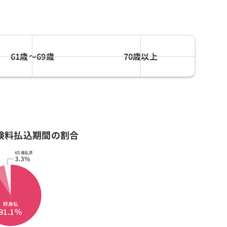
61歳〜69歳
70歳以上
険料払込期間の割合