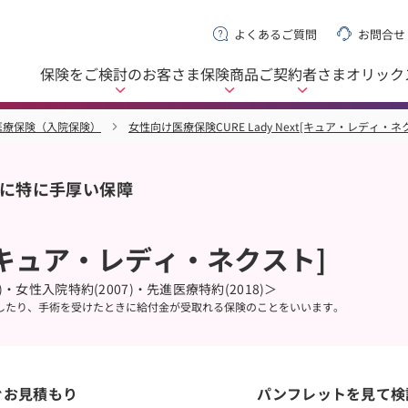
よくあるご質問
お問合せ
保険をご検討の
お客さま
保険商品
ご契約者さま
オリック
医療保険（入院保険）
女性向け医療保険CURE Lady Next[キュア・レディ・ネ
に特に手厚い保障
ext[キュア・レディ・ネクスト]
・女性入院特約(2007)・先進医療特約(2018)＞
したり、手術を受けたときに給付金が受取れる保険のことをいいます。
ぐお見積もり
パンフレットを見て検