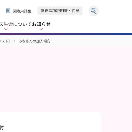
重要事項説明書・約款
保険用語集
ス生命
について
お知らせ
クスト]
みなさんの加入傾向
討