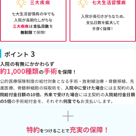
3
ポイント
入院の有無にかかわらず
約1,000種類
手術
の
を保障！
公的医療保険制度の給付対象となる手術・放射線治療・骨髄移植、先
進医療、骨髄幹細胞の採取術を、
入院中に受けた場合
には主契約の
入
院給付金日額の10倍、外来で受けた場合
には主契約の
入院給付金日額
の5倍
の手術給付金を、それぞれ
何度でも
お支払いします。
特約
充実の保障！
をつけることで