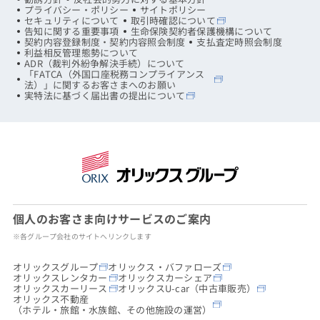
プライバシー・ポリシー
サイトポリシー
セキュリティについて
取引時確認について
告知に関する重要事項
生命保険契約者保護機構について
契約内容登録制度・契約内容照会制度
支払査定時照会制度
利益相反管理態勢について
ADR（裁判外紛争解決手続）について
「FATCA（外国口座税務コンプライアンス
法）」に関するお客さまへのお願い
実特法に基づく届出書の提出について
個人のお客さま向けサービスのご案内
※各グループ会社のサイトへリンクします
オリックスグループ
オリックス・バファローズ
オリックスレンタカー
オリックスカーシェア
オリックスカーリース
オリックスU-car（中古車販売）
オリックス不動産
（ホテル・旅館・水族館、その他施設の運営）